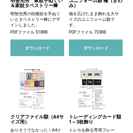
明智光秀 家紋手ぬぐい
ユニフォーム額 極（きわ
＆家紋タペストリー棒
み）
明智光秀の桔梗紋を手ぬぐ
袖を広げたまま飾れる大サ
いとタペストリー棒にデザ
イズのユニフォーム額で
インしました。
す。
PDFファイル 518KB
PDFファイル 733KB
ダウンロード
ダウンロード
クリアファイル額（A4サ
トレーディングカード額
イズ用）
1～3枚飾り
ありそうでなかった！A4ク
トレカを飾る専用フレー