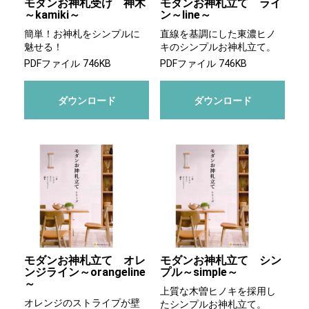
モダンお神札受け 神木
モダンお神札立て ライ
～kamiki～
ン～line～
簡単！お神札をシンプルに
直線を基調にした東濃ヒノ
魅せる！
キのシンプルお神札立て。
PDFファイル 746KB
PDFファイル 746KB
ダウンロード
ダウンロード
モダンお神札立て オレ
モダンお神札立て シン
ンジライン～orangeline
プル～simple～
～
上質な木曽ヒノキを採用し
オレンジのストライプが壁
たシンプルお神札立て。