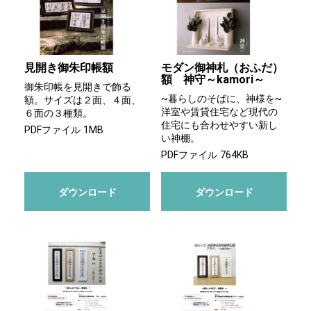
見開き御朱印帳額
モダン御神札（おふだ）
額 神守～kamori～
御朱印帳を見開きで飾る
~暮らしのそばに、神様を~
額。サイズは２面、４面、
洋室や賃貸住宅など現代の
６面の３種類。
住宅にも合わせやすい新し
PDFファイル 1MB
い神棚。
PDFファイル 764KB
ダウンロード
ダウンロード