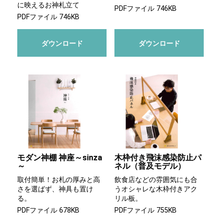
に映えるお神札立て
PDFファイル 746KB
PDFファイル 746KB
ダウンロード
ダウンロード
モダン神棚 神座～sinza
木枠付き飛沫感染防止パ
～
ネル（普及モデル）
取付簡単！お札の厚みと高
飲食店などの雰囲気にも合
さを選ばず、神具も置け
うオシャレな木枠付きアク
る。
リル板。
PDFファイル 678KB
PDFファイル 755KB