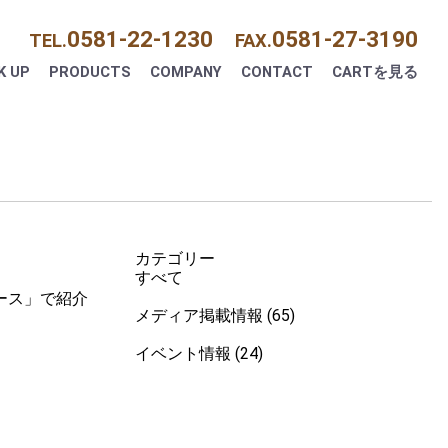
0581-22-1230
0581-27-3190
TEL.
FAX.
K UP
PRODUCTS
COMPANY
CONTACT
CARTを見る
カテゴリー
すべて
ュース」で紹介
メディア掲載情報 (65)
イベント情報 (24)